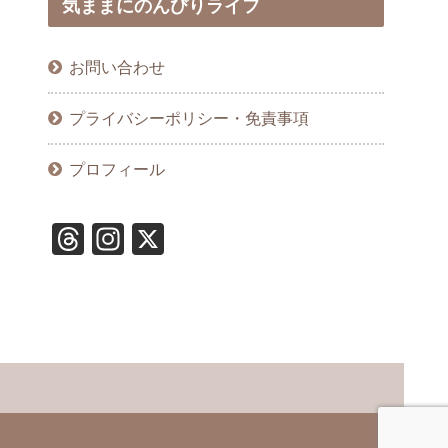
気ままにのんびりライフ
お問い合わせ
プライバシーポリシー・免責事項
プロフィール
T
In
X
hr
st
e
a
a
gr
d
a
s
m