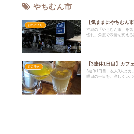
やちむん市
【気ままにやちむん
お気に入り
沖縄の「やちむん市」を気
惚れ。角度で表情を変える
【3連休1日目】カフ
呑み歩き
3連休1日目、友人3人と
曜日の一日を、詳しくレポ