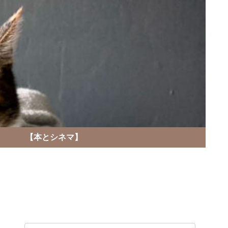
】
【本とシネマ】