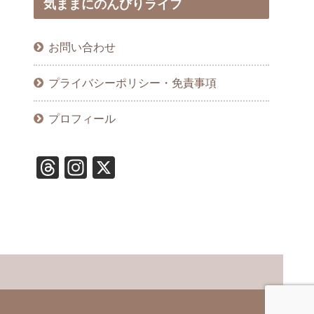
気ままにのんびりライフ
お問い合わせ
プライバシーポリシー・免責事項
プロフィール
T
In
X
hr
st
e
a
a
gr
d
a
s
m