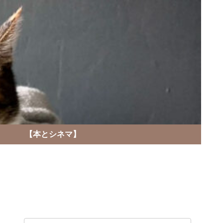
】
【本とシネマ】