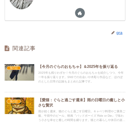
gra
関連記事
【今月のぐらのおもちゃ】＆2025年を振り返る
猫の話
2025年も残りわずか！今月のぐらのおもちゃを紹介しつつ、今年
一年を振り返ります。SNSでの出会いや木彫り作品など、ほのぼ
のとした日常の記録もまとめた記事です。
【愛猫：ぐらと過ごす週末】雨の日曜日の癒しと小
猫の話
さな贅沢
雨が続く週末、猫のぐらと過ごす日曜日。キャベツ料理やご褒美ご
飯、午前中のビール、映画『バッドボーイズ Ride or Die』で味わ
う小さな幸せと癒しの時間を綴ります。猫との暮らしや休日の楽し
み方を知りたい方におすすめの記事です。