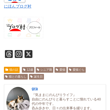
にほんブログ村
T
In
X
hr
st
e
a
猫の話
12歳
シニア期
愛猫
愛猫ぐら
a
gr
猫との暮らし
誕生日
d
a
gra
s
m
『気ままにのんびりライフ』
自由にのんびりと暮らすことに憧れている40
代の中年です。
呑み歩きや、日々の出来事を綴ります。