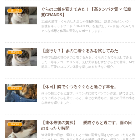
ぐらのご飯を変えてみた！【高タンパク質 × 低糖
猫の話
質GRANDS】
11歳の愛猫・ぐらの吐き戻しや便秘対策に、話題の高タンパク・
低糖質キャットフード「GRANDS」をお試し。2ヶ月使ってみたリ
アルな感想と体調の変化をレポートします。
【流行り？】きのこ着ぐるみを試してみた
猫の話
SNSで話題の猫のきのこ着ぐるみを、うちのぐらで再現してみま
した！毒キノコ、エリンギ、えび天やおむすびぐらまで登場。AIで
簡単に可愛いコスプレ体験を楽しめる方法をご紹介。
【休日】隣でくつろぐぐらと過ごす幸せ。
猫の話
休日の朝はぐらと遊び、ベランダに出てパソコン作業。隣でまぶし
そうに眠るぐらを見ていると、幸せな気持ちに。猫との日常の小さ
な幸せを綴りました。
【連休最後の贅沢】──愛猫ぐらと過ごす、雨の日
猫の話
のまったり時間
連休最後の日は、愛猫ぐらと一緒に雨音を聞きながらゆったりと過
ごしました。雷に反応するぐらの可愛い仕草や、何気ない日常の幸