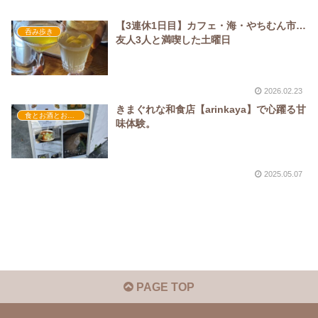
【3連休1日目】カフェ・海・やちむん市…
呑み歩き
友人3人と満喫した土曜日
2026.02.23
きまぐれな和食店【arinkaya】で心躍る甘
食とお酒とおでかけ
味体験。
2025.05.07
PAGE TOP