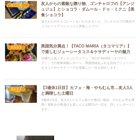
友人からの素敵な贈り物、ゴンチャロフの【アンジ
食とお酒とおでかけ
ュジュ】とショコラ・ダムール・ドゥ・ミクニ【美
食ショコラ】
友人からのチョコレートをいただきました。ゴンチャロフの限定チ
ョコレートアンジュジュと美食ショコラ♪
異国気分満点！【TACO MARIA（タコマリア）】
呑み歩き
で楽しむジューシータコス＆ケサディーヤの魅力
沖縄の人気メキシカンレストラン「TACO MARIA（タコマリ
ア）」での食事体験レポート。異国情緒あふれる店内でジューシー
なタコスやケサディーヤを堪能した一日を紹介します。
【3連休1日目】カフェ・海・やちむん市…友人3人
呑み歩き
と満喫した土曜日
3連休1日目、友人3人とカフェ巡りや海沿い散歩、やちむん市を満
喫！昼飲みや夜遊びも楽しんだ土曜日の一日を、詳しくレポートし
ます。