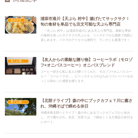
浦添市港川【天ぷら 村中】揚げたてサックサク！
呑み歩き
旬の食材を単品でも注文可能な天ぷら専門店
「『天ぷら 村中』は浦添市港川にある天ぷら専門店。新鮮な季節
の食材を使ったサクサクの天ぷらを、リーズナブルな価格で気軽に
楽しめます。バスでのアクセスも便利で、ランチにも最適です！
【友人からの素敵な贈り物】コーヒーラボ（モロゾ
食とお酒とおでかけ
フ×オニバスコーヒー）オニバスブレンド
コーヒー好きな私に友人が贈ってくれた、モロゾフ×オニバスコー
ヒー「コーヒーラボ」。ビーンズチョコやはちみつフレーバーをゆ
っくり味わった感想を綴ります。
【北部ドライブ】森の中にブックカフェ？川に癒さ
食とお酒とおでかけ
れ、沖縄そばで締める休日
沖縄本島北部へドライブ！森の中にあるブックカフェでひと休み
し、川で癒やされ、名店「宮里そば」で締めくくる大満足の休日を
レポート。