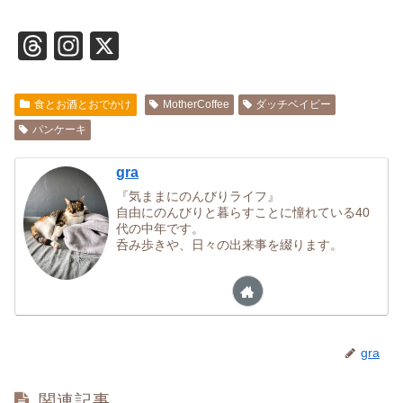
T
In
X
hr
st
e
a
食とお酒とおでかけ
MotherCoffee
ダッチベイビー
a
gr
パンケーキ
d
a
gra
s
m
『気ままにのんびりライフ』
自由にのんびりと暮らすことに憧れている40
代の中年です。
呑み歩きや、日々の出来事を綴ります。
gra
関連記事