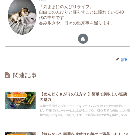
s
m
『気ままにのんびりライフ』
自由にのんびりと暮らすことに憧れている40
代の中年です。
呑み歩きや、日々の出来事を綴ります。
gra
関連記事
【めんどくさがりの味方？ 】簡単で美味しい塩麹
酒のツマミ
の魅力
塩麹で手羽先とブロッコリーをフライパンで焼くだけの簡単レシ
ピ。時短でジューシーに仕上がるコツや、初心者でも失敗しない塩
麹の使い方を詳しく紹介します。万能調味料の魅力を体験してみま
せんか？
【散らかった部屋を片付けた後のご褒美！もんじゃ