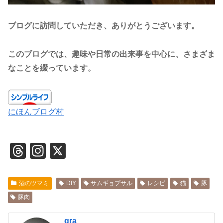
ブログに訪問していただき、ありがとうございます。
このブログでは、趣味や日常の出来事を中心に、さまざま
なことを綴っています。
にほんブログ村
T
In
X
hr
st
e
a
酒のツマミ
DIY
サムギョプサル
レシピ
猫
豚
a
gr
豚肉
d
a
gra