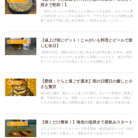
酒のツマミ
焼きで乾杯！】
「休日にぴったりの簡単もんじゃ焼きレシピを紹介。キャベツと豚
バラ肉を使ったシンプルな味わいで、アサヒ生ビールとの相性も抜
群！自宅で手軽に楽しめる美味しい料理をお試しください。」
【値上げ前にゲット！じゃがいも料理とビールで楽
酒のツマミ
しむ休日】
3連休の中日、掃除を終えた後に気ままな料理を楽しむ休日。叔母
からいただいたじゃがいもを使った美味しいレシピと、値上げ前に
ゲットしたビールで心地よいひとときを満喫します。
【愛猫：ぐらと過ごす週末】雨の日曜日の癒しと小
猫の話
さな贅沢
雨が続く週末、猫のぐらと過ごす日曜日。キャベツ料理やご褒美ご
飯、午前中のビール、映画『バッドボーイズ Ride or Die』で味わ
う小さな幸せと癒しの時間を綴ります。猫との暮らしや休日の楽し
み方を知りたい方におすすめの記事です。
【焼くだけ簡単！】海老の塩焼きで昼飲みスタート
酒のツマミ
ぷりぷりのブラックタイガーで作る簡単・絶品塩焼きレシピ！殻付
きのまま焼いて香ばしく。昼飲みやおつまみにぴったりです。