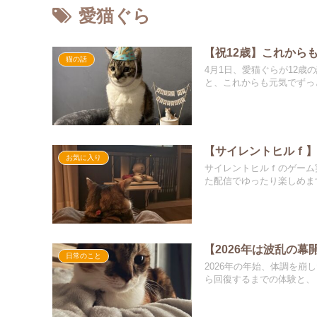
愛猫ぐら
【祝12歳】これから
猫の話
4月1日、愛猫ぐらが12歳
と、これからも元気でずっ
【サイレントヒルｆ
お気に入り
サイレントヒルｆのゲーム
た配信でゆったり楽しめま
【2026年は波乱の
日常のこと
2026年の年始、体調を
ら回復するまでの体験と、