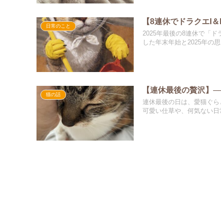
【8連休でドラクエI＆
日常のこと
2025年最後の8連休で「
した年末年始と2025年の
【連休最後の贅沢】─
猫の話
連休最後の日は、愛猫ぐら
可愛い仕草や、何気ない日