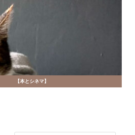
】
【本とシネマ】