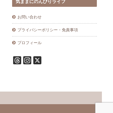
気ままにのんびりライフ
お問い合わせ
プライバシーポリシー・免責事項
プロフィール
T
In
X
hr
st
e
a
a
gr
d
a
s
m