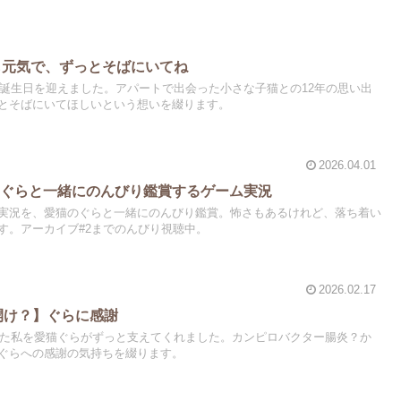
も元気で、ずっとそばにいてね
の誕生日を迎えました。アパートで出会った小さな子猫との12年の思い出
とそばにいてほしいという想いを綴ります。
2026.04.01
】ぐらと一緒にのんびり鑑賞するゲーム実況
実況を、愛猫のぐらと一緒にのんびり鑑賞。怖さもあるけれど、落ち着い
す。アーカイブ#2までのんびり視聴中。
2026.02.17
幕開け？】ぐらに感謝
崩した私を愛猫ぐらがずっと支えてくれました。カンピロバクター腸炎？か
ぐらへの感謝の気持ちを綴ります。