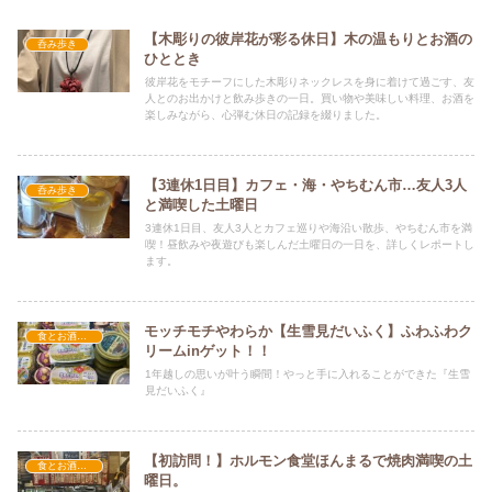
【木彫りの彼岸花が彩る休日】木の温もりとお酒の
呑み歩き
ひととき
彼岸花をモチーフにした木彫りネックレスを身に着けて過ごす、友
人とのお出かけと飲み歩きの一日。買い物や美味しい料理、お酒を
楽しみながら、心弾む休日の記録を綴りました。
【3連休1日目】カフェ・海・やちむん市…友人3人
呑み歩き
と満喫した土曜日
3連休1日目、友人3人とカフェ巡りや海沿い散歩、やちむん市を満
喫！昼飲みや夜遊びも楽しんだ土曜日の一日を、詳しくレポートし
ます。
モッチモチやわらか【生雪見だいふく】ふわふわク
食とお酒とおでかけ
リームinゲット！！
1年越しの思いが叶う瞬間！やっと手に入れることができた『生雪
見だいふく』
【初訪問！】ホルモン食堂ほんまるで焼肉満喫の土
食とお酒とおでかけ
曜日。