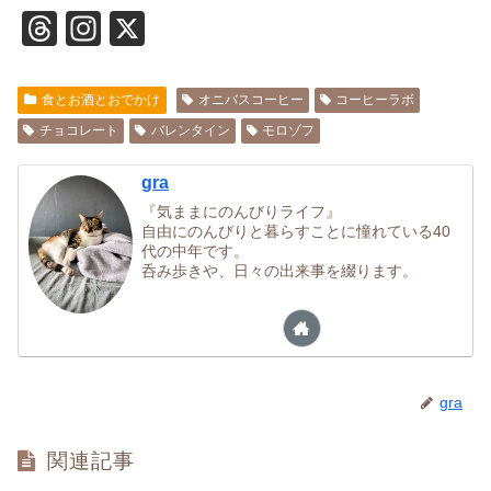
T
In
X
hr
st
e
a
食とお酒とおでかけ
オニバスコーヒー
コーヒーラボ
a
gr
チョコレート
バレンタイン
モロゾフ
d
a
gra
s
m
『気ままにのんびりライフ』
自由にのんびりと暮らすことに憧れている40
代の中年です。
呑み歩きや、日々の出来事を綴ります。
gra
関連記事