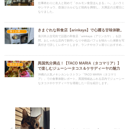
仕事終わりに友人と初めて「ホルモン食堂ほんまる」へ。上ハラミ
やシマチョウ、壺漬けカルビなど焼肉を満喫し、大満足の土曜日に
なりました。
きまぐれな和食店【arinkaya】で心躍る甘味体験。
食とお酒とおでかけ
港川外人住宅街で話題の和食店「arinkaya（アリンカヤ）」を訪
問。おしゃれな店内で創作いなりや絶品パフェを味わった体験を写
真付きで詳しくレポートします。ランチやカフェ巡りにおすすめの
一軒です。
異国気分満点！【TACO MARIA（タコマリア）】
呑み歩き
で楽しむジューシータコス＆ケサディーヤの魅力
沖縄の人気メキシカンレストラン「TACO MARIA（タコマリ
ア）」での食事体験レポート。異国情緒あふれる店内でジューシー
なタコスやケサディーヤを堪能した一日を紹介します。